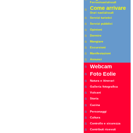
Ferrie
s
/navi/aliscafi
Come arrivare
n
Orari
navi/aliscafi
n
Servizi turistici
n
Servizi pubblici
n
Opinioni
n
Dormire
n
Mangiare
n
Escursioni
n
Manifestazioni
n
Annunci
Webcam
n
Foto Eolie
n
n
Natura e itinerari
n
Galleria fotografica
n
Vulcani
n
Storia
n
Cucina
n
Personaggi
n
Cultura
n
Controllo e sicurezza
n
Contributi ricevuti