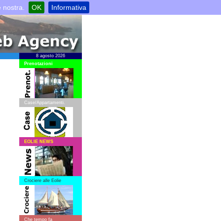
e nostra.
OK
Informativa
8 agosto 2026
Prenotazioni
Case/Appartamenti.
EOLIE NEWS
Crociere alle Eolie
Che tempo fa