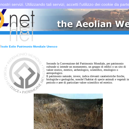
 nostri servizi. Utilizzando tali servizi, accetti l'utilizzo dei cookie da part
Isole Eolie Patrimonio Mondiale Unesco
Secondo la Convenzione del Patrimonio Mondiale, per patrimonio
culturale si intende un monumento, un gruppo di edifici o un sito di
valore storico, estetico, archeologico, scientifico, etnologico o
antropologico.
Il patrimonio naturale, invece, indica rilevanti caratteristiche fisiche,
biologiche e geologiche, nonché l'habitat di specie animali e vegetali in
pericolo e aree di particolare valore scientifico ed estetico.