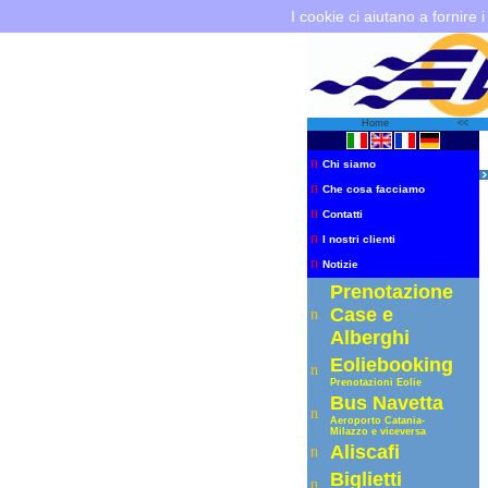
I cookie ci aiutano a fornire i
Home
<<
n
Chi siamo
n
Che cosa facciamo
n
Contatti
n
I nostri clienti
n
Notizie
Prenotazione
Case e
n
Alberghi
Eoliebooking
n
Prenotazioni Eolie
Bus Navetta
n
Aeroporto C
atania-
Milazzo e viceversa
Aliscafi
n
Biglietti
n