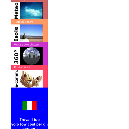
Tutto da vedere
Visita e volo Virtuale
Prodotti tipici
Trova il tuo
volo low cost per gli
aeroporti