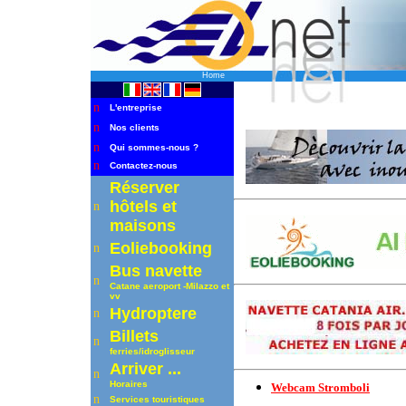
Home
n
L'entreprise
n
Nos clients
n
Qui sommes-nous ?
n
Contactez-nous
Réserver
hôtels et
n
maisons
Eoliebooking
n
Bus navette
n
Catane aeroport -Milazzo et
vv
Hydroptere
n
B
illets
n
ferries/idroglisseur
A
rriver
...
n
Horaires
Webcam Stromboli
n
Services touristiques