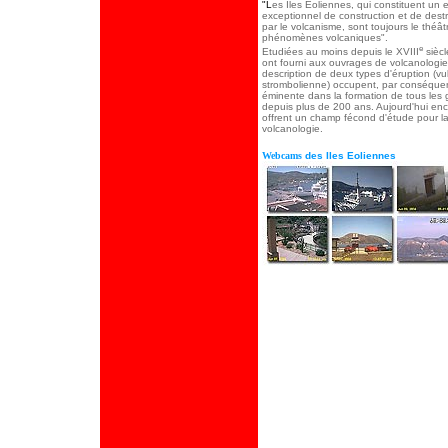
"L
es
Iles Eoliennes, qui constituent un
exceptionnel de construction et de destr
par le volcanisme, sont toujours le théât
phénomènes volcaniques".
e
Etudiées au moins depuis le XVIII
siècl
ont fourni aux ouvrages de volcanologie
description de deux types d'éruption (v
strombolienne) occupent, par conséque
éminente dans la formation de tous les
depuis plus de 200 ans. Aujourd'hui enc
offrent un champ fécond d'étude pour l
volcanologie.
Webcams
des Iles Eoliennes