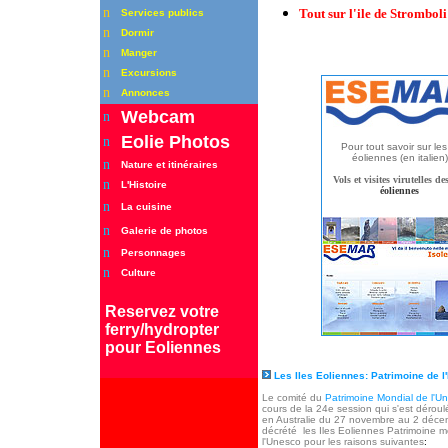
n
Tout sur l'ile de Stromboli
Services publics
n
Dormir
n
Manger
n
Excursions
n
Annonces
Webcam
n
Eolie Photos
n
Pour tout savoir sur les 
éoliennes (en italien)
n
Nature et itinéraires
Vols et visites virutelles des
n
L'Histoire
éoliennes
n
La cuisine
n
Galerie de photos
n
Personnages
n
Culture
Reservez
votre
ferry/hydropter
pour Eoliennes
Les Iles Eoliennes: Patrimoine de 
Le comité du
Patrimoine Mondial de l'U
cours de la 24e session qui s'est déroul
en Australie du 27 novembre au 2 déc
décrété les Iles Eoliennes Patrimoine m
l'Unesco pour les raisons suivantes
: