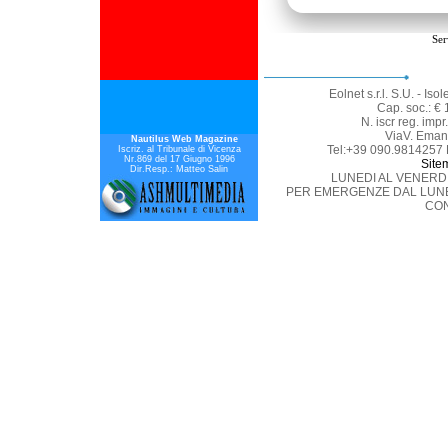
Ser
Eolnet s.r.l. S.U. - Is
Cap. soc.: € 
N. iscr reg. imp
ViaV. Eman
Nautilus Web Magazine
Tel:+39 090.9814257 
Iscriz. al Tribunale di Vicenza
Nr.869 del 17 Giugno 1996
Site
Dir.Resp.: Matteo Salin
LUNEDI AL VENERDI 
PER EMERGENZE DAL LUNED
CON