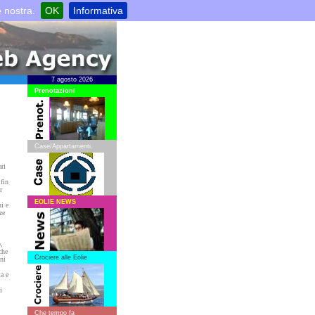
e nostra.
OK
Informativa
7 agosto 2026
Prenotazioni
Case/Appartamenti.
ri
 fin
r
EOLIE NEWS
hi e
ze
,
che
Crociere alle Eolie
ni
a e
i
Che tempo fa