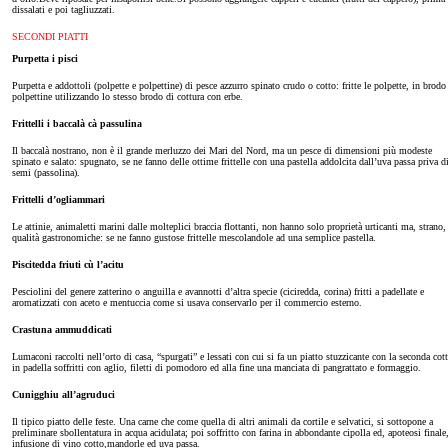
dissalati e poi tagliuzzati.
SECONDI PIATTI
Purpetta i pisci
Purpetta e addottoli (polpette e polpettine) di pesce azzurro spinato crudo o cotto: fritte le polpette, in brodo 
polpettine utilizzando lo stesso brodo di cottura con erbe.
Frittelli i baccalà cà passulina
Il baccalà nostrano, non è il grande merluzzo dei Mari del Nord, ma un pesce di dimensioni più modeste
spinato e salato: spugnato, se ne fanno delle ottime frittelle con una pastella addolcita dall’uva passa priva d
semi (passolina).
Frittelli d’ogliammari
Le attinie, animaletti marini dalle molteplici braccia flottanti, non hanno solo proprietà urticanti ma, strano,
qualità gastronomiche: se ne fanno gustose frittelle mescolandole ad una semplice pastella.
Piscitedda friuti cù l’acitu
Pesciolini del genere zatterino o anguilla e avannotti d’altra specie (ciciredda, corina) fritti a padellate e
aromatizzati con aceto e mentuccia come si usava conservarlo per il commercio esterno.
Crastuna ammuddicati
Lumaconi raccolti nell’orto di casa, “spurgati” e lessati con cui si fa un piatto stuzzicante con la seconda cott
in padella soffritti con aglio, filetti di pomodoro ed alla fine una manciata di pangrattato e formaggio.
Cunigghiu all’agruduci
Il tipico piatto delle feste. Una carne che come quella di altri animali da cortile e selvatici, si sottopone a
preliminare sbollentatura in acqua acidulata; poi soffritto con farina in abbondante cipolla ed, apoteosi finale,
infusione di vino cotto,mandorle ed uva passa.