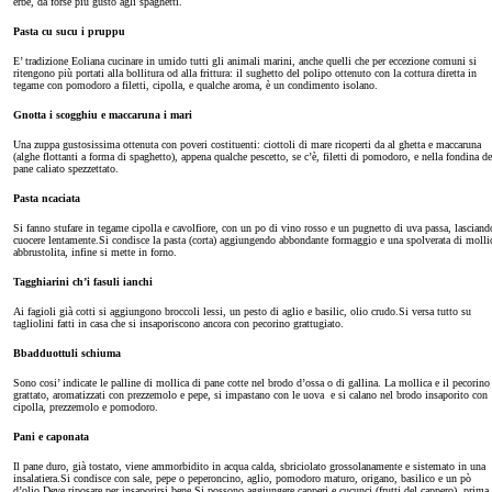
erbe, da forse più gusto agli spaghetti.
Pasta cu sucu i pruppu
E’ tradizione Eoliana cucinare in umido tutti gli animali marini, anche quelli che per eccezione comuni si
ritengono più portati alla bollitura od alla frittura: il sughetto del polipo ottenuto con la cottura diretta in
tegame con pomodoro a filetti, cipolla, e qualche aroma, è un condimento isolano.
Gnotta i scogghiu e maccaruna i mari
Una zuppa gustosissima ottenuta con poveri costituenti: ciottoli di mare ricoperti da al ghetta e maccaruna
(alghe flottanti a forma di spaghetto), appena qualche pescetto, se c’è, filetti di pomodoro, e nella fondina de
pane caliato spezzettato.
Pasta ncaciata
Si fanno stufare in tegame cipolla e cavolfiore, con un po di vino rosso e un pugnetto di uva passa, lasciand
cuocere lentamente.Si condisce la pasta (corta) aggiungendo abbondante formaggio e una spolverata di molli
abbrustolita, infine si mette in forno.
Tagghiarini ch’i fasuli ianchi
Ai fagioli già cotti si aggiungono broccoli lessi, un pesto di aglio e basilic, olio crudo.Si versa tutto su
tagliolini fatti in casa che si insaporiscono ancora con pecorino grattugiato.
Bbadduottuli schiuma
Sono cosi’ indicate le palline di mollica di pane cotte nel brodo d’ossa o di gallina. La mollica e il pecorino
grattato, aromatizzati con prezzemolo e pepe, si impastano con le uova e si calano nel brodo insaporito con
cipolla, prezzemolo e pomodoro.
Pani e caponata
Il pane duro, già tostato, viene ammorbidito in acqua calda, sbriciolato grossolanamente e sistemato in una
insalatiera.Si condisce con sale, pepe o peperoncino, aglio, pomodoro maturo, origano, basilico e un pò
d’olio.Deve riposare per insaporirsi bene.Si possono aggiungere capperi e cucunci (frutti del cappero), prima