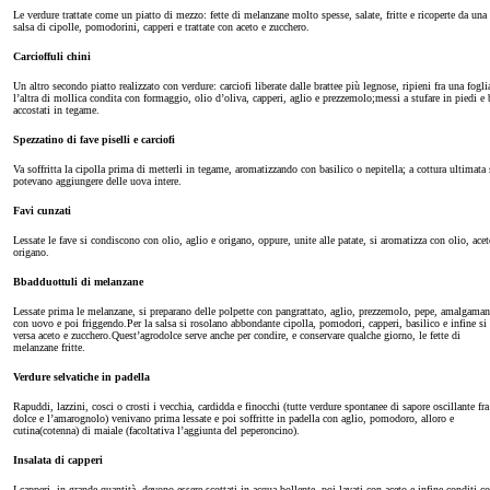
Le verdure trattate come un piatto di mezzo: fette di melanzane molto spesse, salate, fritte e ricoperte da una
salsa di cipolle, pomodorini, capperi e trattate con aceto e zucchero.
Carcioffuli chini
Un altro secondo piatto realizzato con verdure: carciofi liberate dalle brattee più legnose, ripieni fra una fogli
l’altra di mollica condita con formaggio, olio d’oliva, capperi, aglio e prezzemolo;messi a stufare in piedi e 
accostati in tegame.
Spezzatino di fave piselli e carciofi
Va soffritta la cipolla prima di metterli in tegame, aromatizzando con basilico o nepitella; a cottura ultimata 
potevano aggiungere delle uova intere.
Favi cunzati
Lessate le fave si condiscono con olio, aglio e origano, oppure, unite alle patate, si aromatizza con olio, acet
origano.
Bbadduottuli di melanzane
Lessate prima le melanzane, si preparano delle polpette con pangrattato, aglio, prezzemolo, pepe, amalgama
con uovo e poi friggendo.Per la salsa si rosolano abbondante cipolla, pomodori, capperi, basilico e infine si
versa aceto e zucchero.Quest’agrodolce serve anche per condire, e conservare qualche giorno, le fette di
melanzane fritte.
Verdure selvatiche in padella
Rapuddi, lazzini, cosci o crosti i vecchia, cardidda e finocchi (tutte verdure spontanee di sapore oscillante fra 
dolce e l’amarognolo) venivano prima lessate e poi soffritte in padella con aglio, pomodoro, alloro e
cutina(cotenna) di maiale (facoltativa l’aggiunta del peperoncino).
Insalata di capperi
I capperi, in grande quantità, devono essere scottati in acqua bollente, poi lavati con aceto e infine conditi c