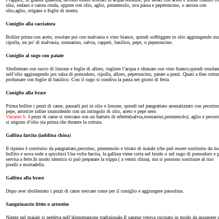
olio, sedano e carota cruda, oppure con olio, aglio, prezzemolo, uva passa e peperoncino, o ancora con
olio,aglio, origano e foglie di menta.
Coniglio alla cacciatora
Bollire prima con aceto, rosolare poi con malvasia o vino bianco, quindi soffriggere in olio aggiungendo mo
cipolla, un po' di malvasia, rosmarino, salvia, capperi, basilico, pepe, o peperoncino.
Coniglio al sugo con patate
Sbollentare con succo di limone e foglie di alloro, togliere l’acqua e sfumare con vino bianco;quindi rosolar
nell’olio aggiungendo poi salsa di pomodoro, cipolla, alloro, peperoncino, patate a pezzi. Quasi a fine cottur
profumare con foglie di basilico. Con il sugo si condiva la pasta nei giorni di festa.
Coniglio alla brace
Prima bollire i pezzi di carne, passarli poi in olio e limone, quindi nel pangrattato aromatizzato con pecorino
pepe, arrostire infine inumidendo con un intingolo di olio, aceto e pepe nero.
Variante b.
I pezzi di carne si steccano con un battuto di erbette(salvia,rosmarino,prezzemolo), aglio e pecori
si ungono d’olio sia prima che durante la cottura.
Gallina farcita (iaddina china
)
Il ripieno è costituito da pangrattato,pecorino, prezzemolo e tritato di maiale (che può essere sostituito da ris
bollito e uova sode a spicchio) Una volta farcita, la gallina viene cotta nel brodo o nel sugo di pomodoro e 
servita a fette.In modo identico si può preparare la trippa ( a ventri china), ma si possono sostituire al riso
piselli e mortadella.
Gallina alla brace
Dopo aver sbollentato i pezzi di carne steccare come per il coniglio e aggiungere passolina.
Sanguinaccio fritto o arrostito
Niente nel maiale si perdeva nell’alimentazione tradizionale.Il sangue veniva cucinato in modo da assumere 