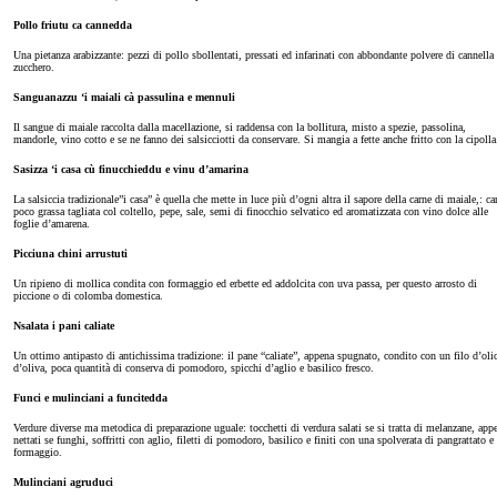
Pollo friutu ca cannedda
Una pietanza arabizzante: pezzi di pollo sbollentati, pressati ed infarinati con abbondante polvere di cannella 
zucchero.
Sanguanazzu ‘i maiali cà passulina e mennuli
Il sangue di maiale raccolta dalla macellazione, si raddensa con la bollitura, misto a spezie, passolina,
mandorle, vino cotto e se ne fanno dei salsicciotti da conservare. Si mangia a fette anche fritto con la cipolla
Sasizza ‘i casa cù finucchieddu e vinu d’amarina
La salsiccia tradizionale”i casa” è quella che mette in luce più d’ogni altra il sapore della carne di maiale,: ca
poco grassa tagliata col coltello, pepe, sale, semi di finocchio selvatico ed aromatizzata con vino dolce alle
foglie d’amarena.
Picciuna chini arrustuti
Un ripieno di mollica condita con formaggio ed erbette ed addolcita con uva passa, per questo arrosto di
piccione o di colomba domestica.
Nsalata i pani caliate
Un ottimo antipasto di antichissima tradizione: il pane “caliate”, appena spugnato, condito con un filo d’oli
d’oliva, poca quantità di conserva di pomodoro, spicchi d’aglio e basilico fresco.
Funci e mulinciani a funcitedda
Verdure diverse ma metodica di preparazione uguale: tocchetti di verdura salati se si tratta di melanzane, app
nettati se funghi, soffritti con aglio, filetti di pomodoro, basilico e finiti con una spolverata di pangrattato e
formaggio.
Mulinciani agruduci