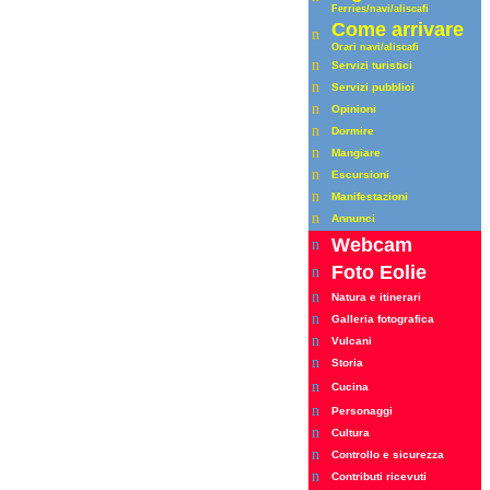
Ferrie
s
/navi/aliscafi
Come arrivare
n
Orari
navi/aliscafi
n
Servizi turistici
n
Servizi pubblici
n
Opinioni
n
Dormire
n
Mangiare
n
Escursioni
n
Manifestazioni
n
Annunci
Webcam
n
Foto Eolie
n
n
Natura e itinerari
n
Galleria fotografica
n
Vulcani
n
Storia
n
Cucina
n
Personaggi
n
Cultura
n
Controllo e sicurezza
n
Contributi ricevuti