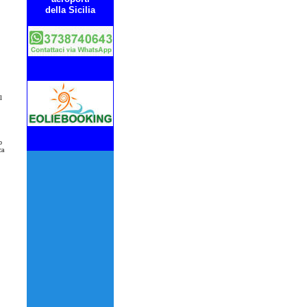
della Sicilia
l
o
ca