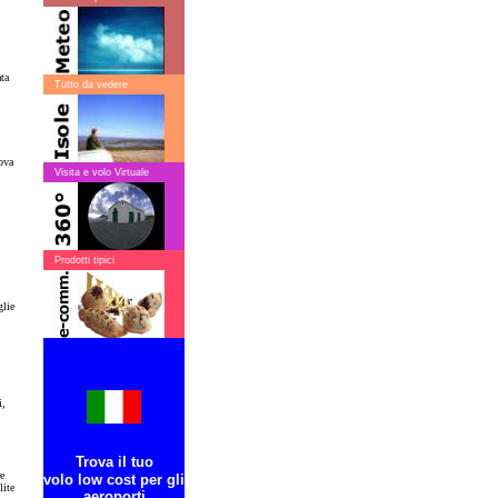
ta
Tutto da vedere
ova
Visita e volo Virtuale
Prodotti tipici
glie
i,
Trova il tuo
e
volo low cost per gli
lite
aeroporti