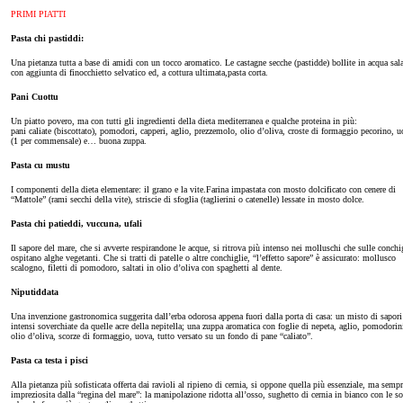
PRIMI PIATTI
Pasta chi pastiddi:
Una pietanza tutta a base di amidi con un tocco aromatico. Le castagne secche (pastidde) bollite in acqua sala
con aggiunta di finocchietto selvatico ed, a cottura ultimata,pasta corta.
Pani Cuottu
Un piatto povero, ma con tutti gli ingredienti della dieta mediterranea e qualche proteina in più:
pani caliate (biscottato), pomodori, capperi, aglio, prezzemolo, olio d’oliva, croste di formaggio pecorino, u
(1 per commensale) e… buona zuppa.
Pasta cu mustu
I componenti della dieta elementare: il grano e la vite.Farina impastata con mosto dolcificato con cenere di
“Mattole” (rami secchi della vite), striscie di sfoglia (taglierini o catenelle) lessate in mosto dolce.
Pasta chi patieddi, vuccuna, ufali
Il sapore del mare, che si avverte respirandone le acque, si ritrova più intenso nei molluschi che sulle conchi
ospitano alghe vegetanti. Che si tratti di patelle o altre conchiglie, “l’effetto sapore” è assicurato: mollusco
scalogno, filetti di pomodoro, saltati in olio d’oliva con spaghetti al dente.
Niputiddata
Una invenzione gastronomica suggerita dall’erba odorosa appena fuori dalla porta di casa: un misto di sapori
intensi soverchiate da quelle acre della nepitella; una zuppa aromatica con foglie di nepeta, aglio, pomodorin
olio d’oliva, scorze di formaggio, uova, tutto versato su un fondo di pane “caliato”.
Pasta ca testa i pisci
Alla pietanza più sofisticata offerta dai ravioli al ripieno di cernia, si oppone quella più essenziale, ma sempr
impreziosita dalla “regina del mare”: la manipolazione ridotta all’osso, sughetto di cernia in bianco con le so