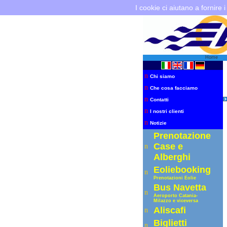
I cookie ci aiutano a fornire i
Home
n
Chi siamo
n
Che cosa facciamo
n
Contatti
n
I nostri clienti
n
Notizie
Prenotazione
Case e
n
Alberghi
Eoliebooking
n
Prenotazioni Eolie
Bus Navetta
n
Aeroporto C
atania-
Milazzo e viceversa
Aliscafi
n
Biglietti
n