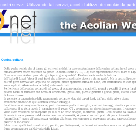
 nostri servizi. Utilizzando tali servizi, accetti l'utilizzo dei cookie da part
Cucina eoliana
Dalle poche notizie che ci danno gli scrittori antichi, la parte predominante della cucina eoliana in età greca e
romana doveva essere costituita dal pesce. Diodoro Siculo (V 10, 1-3) dice espressamente che il mare di Lipa
"forniva ai suoi abitanti pesci di ogni tipo in gran quantità". Diodoro vanta anche la fertilità
dell'isola di Lipari "ricca di quei frutti che offrono straordinario piacere a chi ne gode". Ma la cucina liparote
dall'età greca doveva fare largo uso dei capperi, pianta apprezzatissima dai Greci, che attribuivano ad essa (pu
senza esplicito riferimento alla Eolie) virtù medicinali.
Per le ricette della cucina eoliana di età greca, si usavano macine e macinelli, mortai e pestelli di pietra, larg
pesanti bacili di terracotta con becco di versamento, grossi orci, piccole giarrette e grandi giarre, ciotole e taz
di forme diverse.
In generale la caratteristica della gastronomia eoliana è data dai sapori forti, dall'uso delle erbe e piante
aromatiche prodotte da quella natura strana e selvaggia.
Se all'interno si mangia molta carne, particolarmente quella di coniglio, e ottimi formaggi, ricotte e pecorino
sulla costa, il re della tavola è naturalmente il pesce. C'è , comunque, un denominatore comune: il cappero 
viene usato volentieri per insaporire (se mai ce ne fosse bisogno) moltissimi piatti. Cominciando dai raviolo
di cernia in salsa paesana o dal risotto nero con calamaretti, si passa ai secondi piatti di pesce: totanetti
"ammollicati", pauro all'acqua pazza, occhiate alla brace, con contorno di peperonata eoliana, caponata liparot
pizzette di melanzane.
I dolci sono quelli tradizionali siculi, perciò , per distinguersi, un dessert eoliano deve essere un bel gelato d
frutta accompagnato da Malvasia delle Lipari.