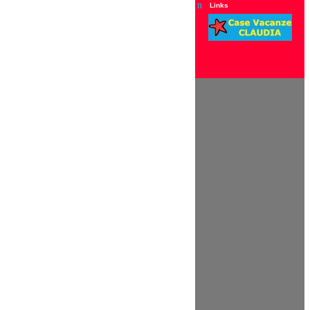
n
Links