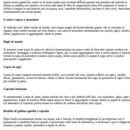
sapore molto gradevole, anche se al nostro palato può risultare difficile gustare una pietanza che prevede la
frittura in padella con cipolla o la cottura alla brace di fette di sanguinaccio dolce.Per prepararlo si mette a
bollire il sangue in una pentola con uva passa, noci, mandorle abbrustolite, zucchero e vino cotto, mescolan
continuamente per evitare grumi.
U sutta e supra a spezzatino
Si indicano cosi’ delle costate di maiale, non troppo magre né eccessivamente grasse, che si cuociono in
tegame, dopo averle rosolate nel vino bianco, con salsa di pomodoro aromatizzata con cipolla, aglio, basilic
alloro, peperoncino e aggiungendo infine le patate.
Ragù di maiale
Si possono usare pezzi di carne e/o salsiccia (aromatizzata con pepe e semi di finocchio oppure condita con
pomodoro, formaggio e indiuia).Soffriggere l’aglio, poi la carne aggiungendo vino o aceto;togliere il liquido
versare la salsa di pomodoro (condita come sopra), infine unire piselli e/o patate.Il sugo serve a condire
maccarruni e tagghiarini.
Capra al ragù
I pezzi di carne vengono preventivamente bolliti, poi rosolati nel vino, quindi soffritti con aglio, cipolla,
alloro, prezzemolo, scorza di limone, infine si fanno cuocere lentamente nel sugo di pomodoro.Il ragù è ott
per condire la pasta.
Capretto infornato
Si aromatizzano i pezzi di carne, prima rosolati nel vino e poi soffritti nell’olio, con rosmarino, aglio, pepe 
peperoncino, foglie di basilico.Nella teglia messa in forno si aggiungono a tempo debito le patate di contor
(in alternativa il contorno poteva essere un soffritto di verdure selvatiche vedi sopra).
Budella di gallina agnello e capretto
Dopo averle accuratamente lavate con acqua, sale e limone, le budella (stigghiola) si avvolgevano con il
prezzemolo e cipolletta fresca e quindi si arrostivano sulla brace.In alternativa, si bollivano e poi si friggeva
insieme a patate, cipolle, pomodori e foglie di alloro.