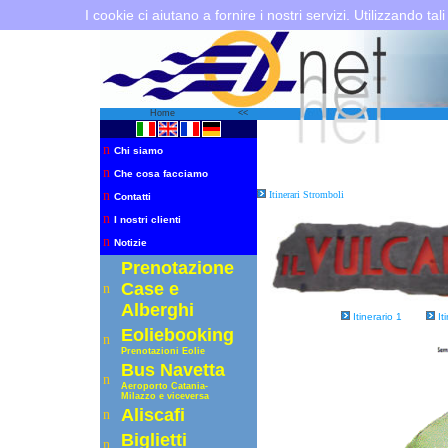
I cookie ci aiutano a fornire i nostri servizi. Utilizzando tali
Home
<<
n
Chi siamo
n
Che cosa facciamo
n
Itinerari Stromboli
Contatti
n
I nostri clienti
n
Notizie
Prenotazione
Case e
n
Alberghi
Itinerario 1
It
Eoliebooking
n
Prenotazioni Eolie
Bus Navetta
n
Aeroporto C
atania-
Milazzo e viceversa
Aliscafi
n
Biglietti
n