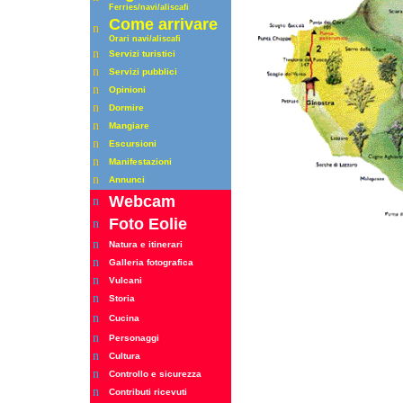
Ferrie
s
/navi/aliscafi
Come arrivare
n
Orari
navi/aliscafi
n
Servizi turistici
n
Servizi pubblici
n
Opinioni
n
Dormire
n
Mangiare
n
Escursioni
n
Manifestazioni
n
Annunci
Webcam
n
Foto Eolie
n
n
Natura e itinerari
n
Galleria fotografica
n
Vulcani
n
Storia
n
Cucina
n
Personaggi
n
Cultura
n
Controllo e sicurezza
n
Contributi ricevuti