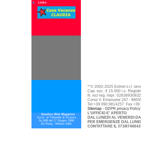
n
Links
**© 2002-2025 Eolnet s.r.l. serv
Cap. soc.: € 15.000 i.v.- Regis
N. iscr reg. impr.: 02636930832
Corso V. Emanuele 247 - 98055
Tel:+39 090.9814257 Fax +39
Sitemap -
GDPR p
rivacy Policy
L'UFFICIO E' APERTO
Nautilus Web Magazine
DAL LUNEDI AL VENERDI DAL
Iscriz. al Tribunale di Vicenza
Nr.869 del 17 Giugno 1996
PER EMERGENZE DAL LUNEDI
Dir.Resp.: Matteo Salin
CONTATTARE IL 373/8740643