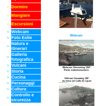
Dormire
n
Mangiare
n
Escursioni
n
Webcam
n
Webcam
Foto Eolie
n
Natura e
n
itinerari
Galleria
n
fotografica
Vulcani
n
Webcam Streaming 180°
Porto sottomonastero
Storia
n
Cucina
n
Webcam Streaming 180°
da Serra sul Golfo di Lipari
Personaggi
n
Cultura
n
Controllo e
n
sicurezza