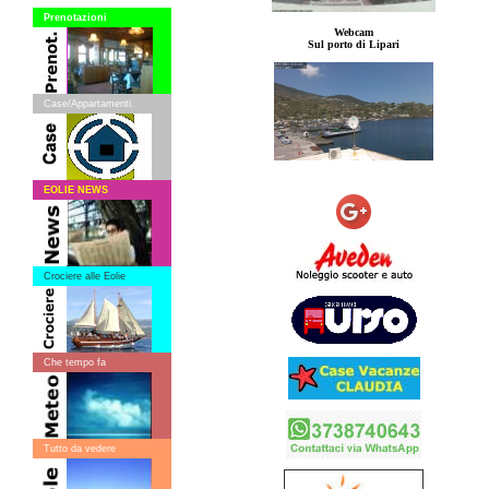
Prenotazioni
Webcam
Sul porto di Lipari
Case/Appartamenti.
EOLIE NEWS
Crociere alle Eolie
Che tempo fa
Tutto da vedere