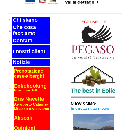
Chi siamo
n
Che cosa
n
facciamo
Contatti
n
I nostri clienti
n
Notizie
n
Prenotazione
n
case-alberghi
Eoliebooking
n
Prenotazioni Eolie
Bus Navetta
n
NUOVISSIMO:
Aeroporto C
atania-
In diretta i dati meteo
Milazzo e viceversa
Aliscafi
n
Opinioni
n